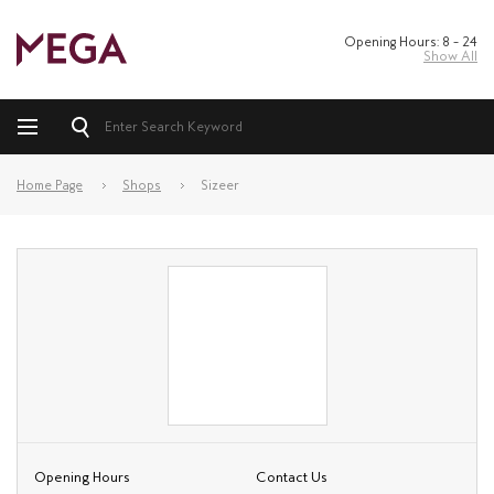
Opening Hours: 8 – 24
Show All
Home Page
Shops
Sizeer
Opening Hours
Contact Us