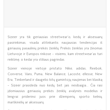
Sizeer yra tik geriausias streetwear‘o, kedų ir aksesuarų
pasirinkimas, visada atitinkantis naujausias tendencijas iš
geriausių pasaulinių prekės ženklų. Prekės ženklas yra žinomas
Lietuvoje ir Europos rinkose - visiems, kam streetwear‘as turi
reikšmę, o kedai yra stiliaus pagrindas.
Sizeer vienoje vietoje pristato Nike, adidas, Reebok,
Converse, Vans, Puma, New Balance, Lacoste, ellesse, New
Era, Timberland ir daugelio kitų gamintojų naujienas bei klasiką
– Sizeer prasideda nuo kedų, bet jais nesibaigia... Čia rasi
įdomiausius geriausių prekės ženklų avalynės modelius ir
lengvai priderinsi juos prie džemperių, sporto kelnių,
marškinėlių ar aksesuarų.