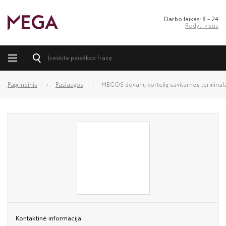
Darbo laikas: 8 – 24
Rodyti visus
Pagrindinis
Paslaugos
MEGOS dovanų kortelių savitarnos terminal
Kontaktinė informacija