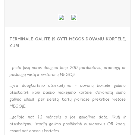
TERMINALE GALITE ĮSIGYTI MEGOS DOVANŲ KORTELĘ,
KURI...
...pildo Jūsų norus daugiau kaip 200 parduotuvių, pramogų ar
paslaugų vietų ir restoranų MEGOJE.
...yra daugkartinio atsiskaitymo - dovanų kortele galima
atsiskaityti kaip banko mokėjimo kortele, dovanotą sumą
galima išleisti per keletą kartų įvairiose prekybos vietose
MEGOJE.
...galioja net 12 mėnesių, o jos galiojimo datą, likutį ir
atsiskaitymų istoriją galima pasitikrinti nuskanavus QR kodą,
esantį ant dovanų kortelės.