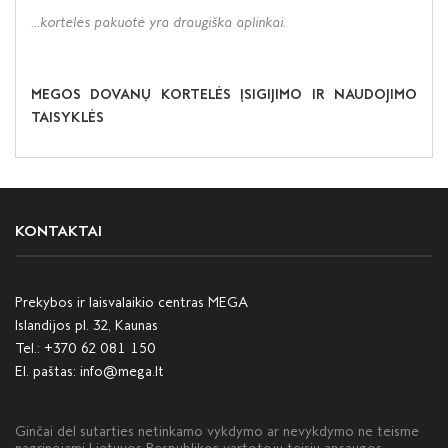
...kortelės pakuotė yra draugiška aplinkai.
MEGOS DOVANŲ KORTELĖS ĮSIGIJIMO IR NAUDOJIMO
TAISYKLĖS
KONTAKTAI
Prekybos ir laisvalaikio centras MEGA
Islandijos pl. 32, Kaunas
Tel.:
+370 62 081 150
El. paštas:
info@mega.lt
Ginčai dėl sutarties netinkamo vykdymo ar nevykdymo ne teisme