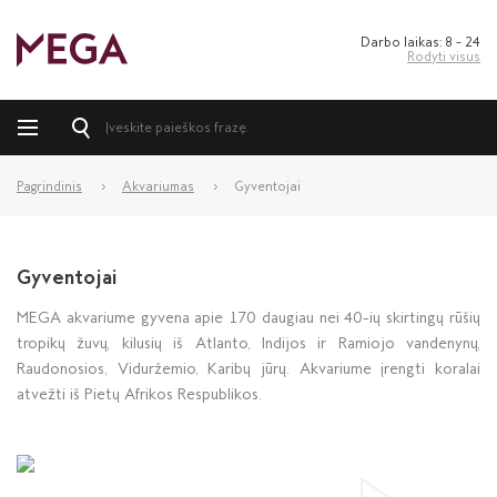
Darbo laikas: 8 – 24
Rodyti visus
Pagrindinis
Akvariumas
Gyventojai
Gyventojai
MEGA akvariume gyvena apie 170 daugiau nei 40-ių skirtingų rūšių
tropikų žuvų, kilusių iš Atlanto, Indijos ir Ramiojo vandenynų,
Raudonosios, Viduržemio, Karibų jūrų. Akvariume įrengti koralai
atvežti iš Pietų Afrikos Respublikos.