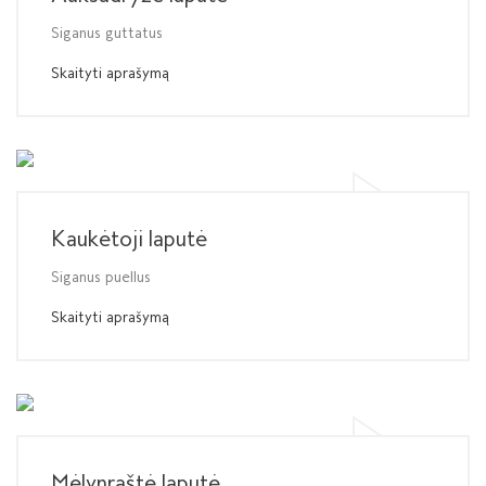
Siganus guttatus
Skaityti aprašymą
Kaukėtoji laputė
Siganus puellus
Skaityti aprašymą
Mėlynraštė laputė