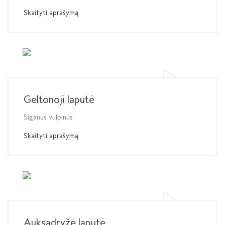
Skaityti aprašymą
Geltonoji laputė
Siganus vulpinus
Skaityti aprašymą
Auksadryžė laputė