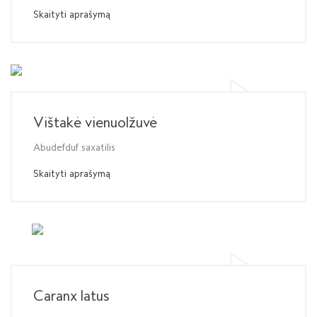
Skaityti aprašymą
Vištakė vienuolžuvė
Abudefduf saxatilis
Skaityti aprašymą
Caranx latus