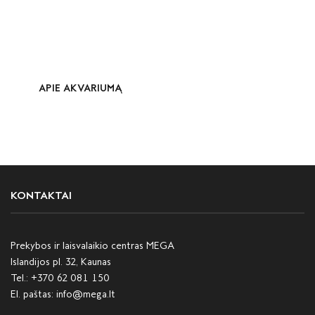
APIE AKVARIUMĄ
KONTAKTAI
Prekybos ir laisvalaikio centras MEGA
Islandijos pl. 32, Kaunas
Tel.:
+370 62 081 150
El. paštas:
info@mega.lt