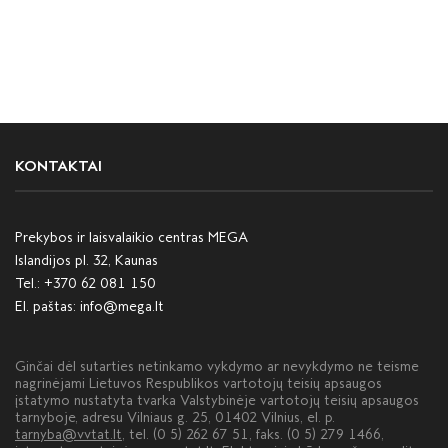
KONTAKTAI
Prekybos ir laisvalaikio centras MEGA
Islandijos pl. 32, Kaunas
Tel.:
+370 62 081 150
El. paštas:
info@mega.lt
Ginčai dėl sutarties netinkamo vykdymo ar nevykdymo ne teisme
nagrinėjami Lietuvos Respublikos vartotojų teisių apsaugos
įstatymo nustatyta tvarka Valstybinėje vartotojų teisių apsaugos
tarnyboje, adresu Vilniaus g. 25, 01402 Vilnius, el. p.
tarnyba@vvtat.lt
, tel. (0 5) 262 67 51, faks. (0 5) 279 1466,