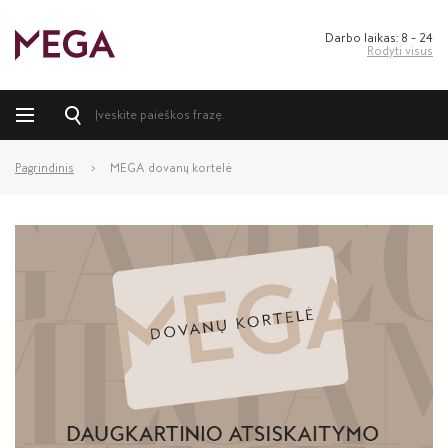
Darbo laikas: 8 – 24
Rodyti visus
Pagrindinis
MEGA dovanų kortelė