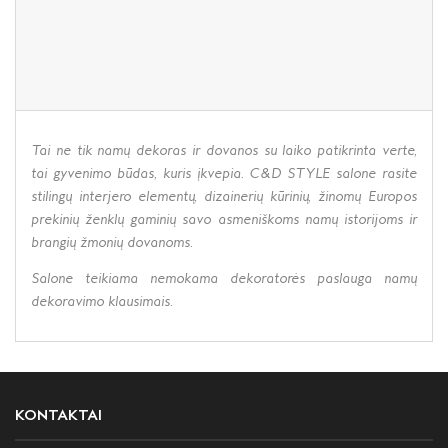
Tai ne tik namų dekoras ir dovanos su laiko patikrinta verte,
tai gyvenimo būdas, kuris įkvepia. C&D STYLE salone rasite
stilingų interjero elementų, dizainerių kūrinių, žinomų Europos
prekinių ženklų gaminių savo asmeniškoms namų istorijoms ir
brangių žmonių dovanoms.
Salone teikiama nemokama dekoratorės paslauga namų
dekoravimo klausimais.
KONTAKTAI