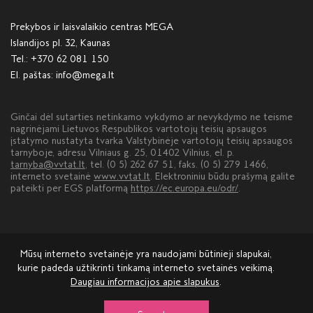
Prekybos ir laisvalaikio centras MEGA
Islandijos pl. 32, Kaunas
Tel.:
+370 62 081 150
El. paštas:
info@mega.lt
Ginčai dėl sutarties netinkamo vykdymo ar nevykdymo ne teisme
nagrinėjami Lietuvos Respublikos vartotojų teisių apsaugos
įstatymo nustatyta tvarka Valstybinėje vartotojų teisių apsaugos
tarnyboje, adresu Vilniaus g. 25, 01402 Vilnius, el. p.
tarnyba@vvtat.lt
, tel. (0 5) 262 67 51, faks. (0 5) 279 1466,
interneto svetainė
www.vvtat.lt
. Elektroniniu būdu prašymą galite
pateikti per EGS platformą
https://ec.europa.eu/odr/
.
Mūsų interneto svetainėje yra naudojami būtinieji slapukai,
kurie padeda užtikrinti tinkamą interneto svetainės veikimą.
Daugiau informacijos apie slapukus
.
Apie MEGĄ
Nuoma
Reklama
Kontaktai
Atsiliepimai ir pasiūlymai