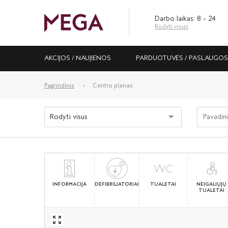
Darbo laikas: 8 – 24
Rodyti visus
AKCIJOS / NAUJIENOS
PARDUOTUVĖS / PASLAUGO
Pagrindinis
Centro planas
Rodyti visus
INFORMACIJA
DEFIBRILIATORIAI
TUALETAI
NEĮGALIŲJŲ
TUALETAI