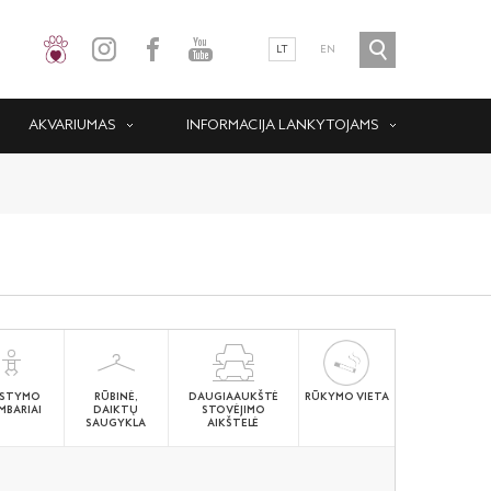
LT
EN
AKVARIUMAS
INFORMACIJA LANKYTOJAMS
STYMO
RŪBINĖ,
DAUGIAAUKŠTĖ
RŪKYMO VIETA
MBARIAI
DAIKTŲ
STOVĖJIMO
SAUGYKLA
AIKŠTELĖ