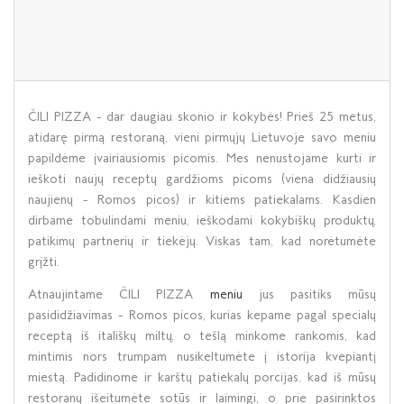
ČILI PIZZA - dar daugiau skonio ir kokybės! Prieš 25 metus,
atidarę pirmą restoraną, vieni pirmųjų Lietuvoje savo meniu
papildėme įvairiausiomis picomis. Mes nenustojame kurti ir
ieškoti naujų receptų gardžioms picoms (viena didžiausių
naujienų - Romos picos) ir kitiems patiekalams. Kasdien
dirbame tobulindami meniu, ieškodami kokybiškų produktų,
patikimų partnerių ir tiekėjų. Viskas tam, kad norėtumėte
grįžti.
Atnaujintame ČILI PIZZA
meniu
jus pasitiks mūsų
pasididžiavimas - Romos picos, kurias kepame pagal specialų
receptą iš itališkų miltų, o tešlą minkome rankomis, kad
mintimis nors trumpam nusikeltumėte į istorija kvepiantį
miestą. Padidinome ir karštų patiekalų porcijas, kad iš mūsų
restoranų išeitumėte sotūs ir laimingi, o prie pasirinktos