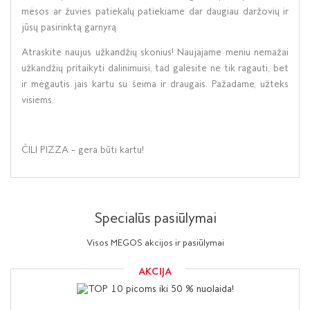
mėsos ar žuvies patiekalų patiekiame dar daugiau daržovių ir
jūsų pasirinktą garnyrą.
Atraskite naujus užkandžių skonius! Naujajame meniu nemažai
užkandžių pritaikyti dalinimuisi, tad galėsite ne tik ragauti, bet
ir mėgautis jais kartu su šeima ir draugais. Pažadame, užteks
visiems.
ČILI PIZZA – gera būti kartu!
Specialūs pasiūlymai
Visos MEGOS akcijos ir pasiūlymai
AKCIJA