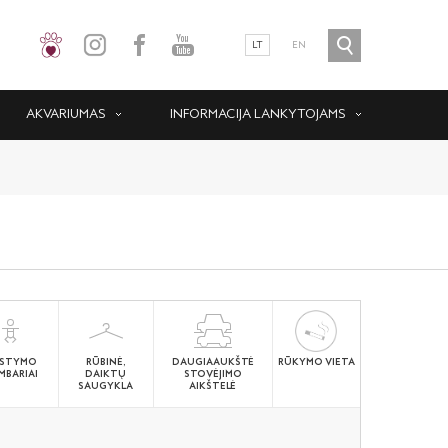
LT
EN
AKVARIUMAS
INFORMACIJA LANKYTOJAMS
STYMO
RŪBINĖ,
DAUGIAAUKŠTĖ
RŪKYMO VIETA
MBARIAI
DAIKTŲ
STOVĖJIMO
SAUGYKLA
AIKŠTELĖ