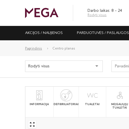
Darbo laikas: 8 – 24
Rodyti visus
AKCIJOS / NAUJIENOS
PARDUOTUVĖS / PASLAUGO
Pagrindinis
Centro planas
Rodyti visus
INFORMACIJA
DEFIBRILIATORIAI
TUALETAI
NEĮGALIŲJŲ
TUALETAI