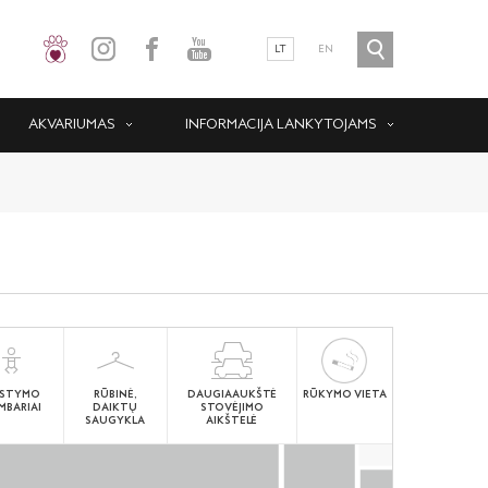
LT
EN
AKVARIUMAS
INFORMACIJA LANKYTOJAMS
STYMO
RŪBINĖ,
DAUGIAAUKŠTĖ
RŪKYMO VIETA
MBARIAI
DAIKTŲ
STOVĖJIMO
SAUGYKLA
AIKŠTELĖ