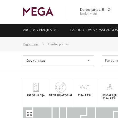
Darbo laikas: 8 – 24
Rodyti visus
AKCIJOS / NAUJIENOS
PARDUOTUVĖS / PASLAUGO
Pagrindinis
Centro planas
Rodyti visus
INFORMACIJA
DEFIBRILIATORIAI
TUALETAI
NEĮGALIŲJŲ
TUALETAI