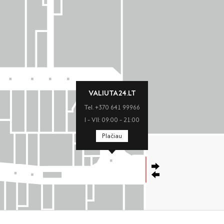
VALIUTA24.LT
Tel. +370 641 99966
I – VII: 09:00 – 21:00
Plačiau