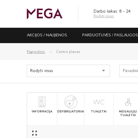
Darbo laikas: 8 – 24
Rodyti visus
AKCIJOS / NAUJIENOS
PARDUOTUVĖS / PASLAUGO
Pagrindinis
Centro planas
Rodyti visus
INFORMACIJA
DEFIBRILIATORIAI
TUALETAI
NEĮGALIŲJŲ
TUALETAI