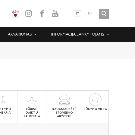
LT
EN
AKVARIUMAS
INFORMACIJA LANKYTOJAMS
STYMO
RŪBINĖ,
DAUGIAAUKŠTĖ
RŪKYMO VIETA
MBARIAI
DAIKTŲ
STOVĖJIMO
SAUGYKLA
AIKŠTELĖ