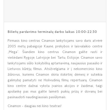
Bilietų pardavimo terminalų darbo laikas 10:00-22:30
Pirmasis kino centras Cinamon lankytojams savo duris atvėrė
2005 metų pabaigoje Kaune, prekybos ir laisvalaikio centre
„Mega“. Šiandien kino centrus Cinamon galite rasti ir
viešėdami Rygoje, Latvijoje bei Tartu, Estijoje. Cinamon savo
lankytojams siūlo kokybišką aptarnavimą, naujausius pasaulio ir
Lietuvos kūrėjų filmus. Atsižvelgiama ir į nekomercinio kino
žiūrovus, kuriems Cinamon skiria išskirtinį dėmesį ir suteikia
galimybę pamatyti ne Holivudinių filmų repertuarą. Cinamon
kino centre dažnai vyksta įvairios akcijos ir žaidimai, taigi
apsilankę pas mus galite laimėti puikių prizų ir dovanų bei
pasinaudoti naudingiausiais pasiūlymais.
Cinamon – daugiau nei kino teatras!