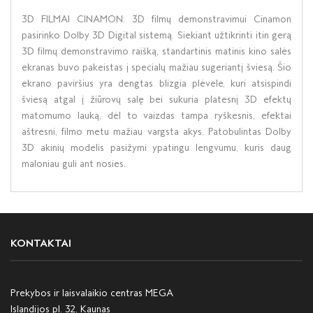
3D FILMAI CINAMON: 3D filmų demonstravimui Cinamon
pasirinko Dolby 3D Digital sistemą. Siekiant užtikrinti itin gerą
3D filmų demonstravimo raišką, standartinis matinis kino salės
ekranas buvo pakeistas į specialų mažiau sugeriantį šviesą. Šio
ekrano paviršius yra dengtas blizgia plėvele, kuri atsispindi
šviesą atgal į žiūrovų salę bei sukuria platesnį 3D efektų
matomumo lauką, dėl to vaizdas tampa ryškesnis, efektai
aštresni, filmo metu mažiau vargsta akys. Patobulintas Dolby
3D akinių modelis pasižymi ypatingu lengvumu, kuris daug
maloniau guli ant nosies.
KONTAKTAI
Prekybos ir laisvalaikio centras MEGA
Islandijos pl. 32, Kaunas