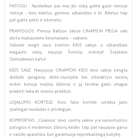
PATOGU : Apsilankius pas mus Jūs viską galite gauti vienoje
vietoje – kino bilietus, gėrimus, užkandžius ir kt. Bilietus taip
pat galite pirkti ir internetu.
PRAMOGOS: Pirmoji Baltijos šalyse CINAMON MEGA salė
skirta mažiausiems kinomanams – vaikams.
Siūlome rengti savo šventes KIDS salėje, o užkandžiais
mėgautis mūsų naujoje Švenčių erdvėje! Švęskime
Gimtadienius kartu!
KIDS SALĖ: Naujojoje CINAMON KIDS kino salėje įrengta
didžiulė spragėsių dėžė-čiuožykla bei interaktyvi lazerių
erdvė, kurioje mažieji žiūrovai ir jų tėveliai galės smagiai
praleisti laiką iki seanso pradžios.
LOJALUMO KORTELĖ: Kino fano kortelė suteikia Jums
ypatingas nuolaidas ir privilegijas.
KOMFORTAS: „Cinamon“ kino centrų salėse yra sumontuotos
patogios ir modernios žiūrovų kėdės, taip pat naujausia garso
ir vaizdo aparatūra, kuri garantuoja nepriekaištingą kokybę.