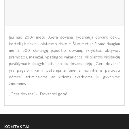
Jau nuo 2007 metų „Gera dovana“ lyderiauja dovanų čekių,
kortelių ir rinkinių platinimo rinkoje. Šiuo metu siūlome daugiau
nei 2 500 skirtingų įspūdžio dovanų: skrydžiai, aktyvios
pramogos, masažai, ypatingos vakarienės, viliojantys viešbučių
pasiūlymai ir daugybė kitų unikalių dovanų idėjų. „Gera dovana“
yra pagalbininkė ir patarėja žmonėms, norintiems parodyti
dėmesį artimiesiems ar kitiems svarbiems jų gyvenime
žmonėms.
„Gera dovana“ - Dovanoti gera!”
KONTAKTAI