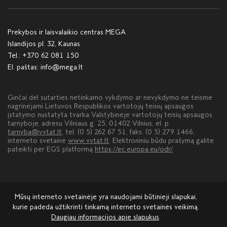
Prekybos ir laisvalaikio centras MEGA
Islandijos pl. 32, Kaunas
Tel.:
+370 62 081 150
El. paštas:
info@mega.lt
Ginčai dėl sutarties netinkamo vykdymo ar nevykdymo ne teisme
nagrinėjami Lietuvos Respublikos vartotojų teisių apsaugos
įstatymo nustatyta tvarka Valstybinėje vartotojų teisių apsaugos
tarnyboje, adresu Vilniaus g. 25, 01402 Vilnius, el. p.
tarnyba@vvtat.lt
, tel. (0 5) 262 67 51, faks. (0 5) 279 1466,
interneto svetainė
www.vvtat.lt
. Elektroniniu būdu prašymą galite
pateikti per EGS platformą
https://ec.europa.eu/odr/
.
Mūsų interneto svetainėje yra naudojami būtinieji slapukai,
kurie padeda užtikrinti tinkamą interneto svetainės veikimą.
Daugiau informacijos apie slapukus
.
Apie MEGĄ
Nuoma
Reklama
Kontaktai