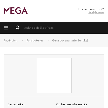
Darbo laikas: 8 – 24
Rodyti visus
Pagrindinis
Parduotuvės
Gera dovana (prie Senukų)
Darbo laikas
Kontaktinė informacija