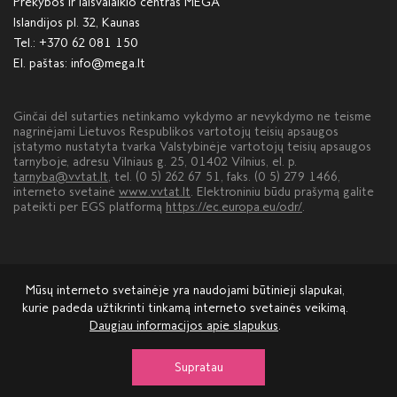
Prekybos ir laisvalaikio centras MEGA
Islandijos pl. 32, Kaunas
Tel.:
+370 62 081 150
El. paštas:
info@mega.lt
Ginčai dėl sutarties netinkamo vykdymo ar nevykdymo ne teisme
nagrinėjami Lietuvos Respublikos vartotojų teisių apsaugos
įstatymo nustatyta tvarka Valstybinėje vartotojų teisių apsaugos
tarnyboje, adresu Vilniaus g. 25, 01402 Vilnius, el. p.
tarnyba@vvtat.lt
, tel. (0 5) 262 67 51, faks. (0 5) 279 1466,
interneto svetainė
www.vvtat.lt
. Elektroniniu būdu prašymą galite
pateikti per EGS platformą
https://ec.europa.eu/odr/
.
Mūsų interneto svetainėje yra naudojami būtinieji slapukai,
kurie padeda užtikrinti tinkamą interneto svetainės veikimą.
Daugiau informacijos apie slapukus
.
Apie MEGĄ
Nuoma
Reklama
Kontaktai
Atsiliepimai ir pasiūlymai
Supratau
© 2026 mega.lt, visos teisės saugomos.