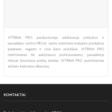
VITRINA PRO parduotuvėje, įsikūrusioje prekybos ir
laisvalaikio centre MEGA, rasite išskirtinės kokybės produktus
plaukams, nagams ir visai kūno priežiūrai. VITRINA PRO
išskirtinumas tik aukščiausio profesionalumo, pasaulinėje
rinkoje žinomiausi prekių ženklai. VITRINA PRO asortimentas
atitinks kiekvieno lūkesčius.
KONTAKTAI