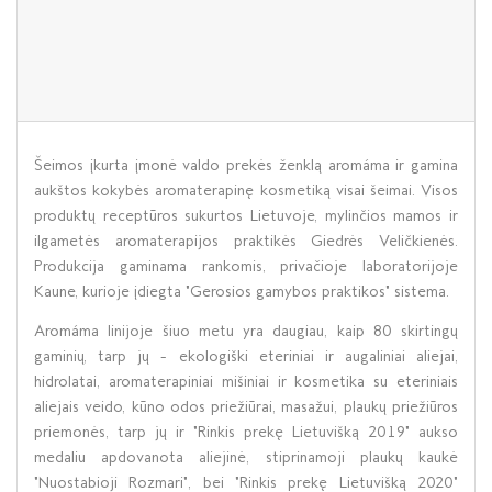
Šeimos įkurta įmonė valdo prekės ženklą aromáma ir gamina
aukštos kokybės aromaterapinę kosmetiką visai šeimai. Visos
produktų receptūros sukurtos Lietuvoje, mylinčios mamos ir
ilgametės aromaterapijos praktikės Giedrės Veličkienės.
Produkcija gaminama rankomis, privačioje laboratorijoje
Kaune, kurioje įdiegta "Gerosios gamybos praktikos" sistema.
Aromáma linijoje šiuo metu yra daugiau, kaip 80 skirtingų
gaminių, tarp jų - ekologiški eteriniai ir augaliniai aliejai,
hidrolatai, aromaterapiniai mišiniai ir kosmetika su eteriniais
aliejais veido, kūno odos priežiūrai, masažui, plaukų priežiūros
priemonės, tarp jų ir "Rinkis prekę Lietuvišką 2019" aukso
medaliu apdovanota aliejinė, stiprinamoji plaukų kaukė
"Nuostabioji Rozmari", bei "Rinkis prekę Lietuvišką 2020"