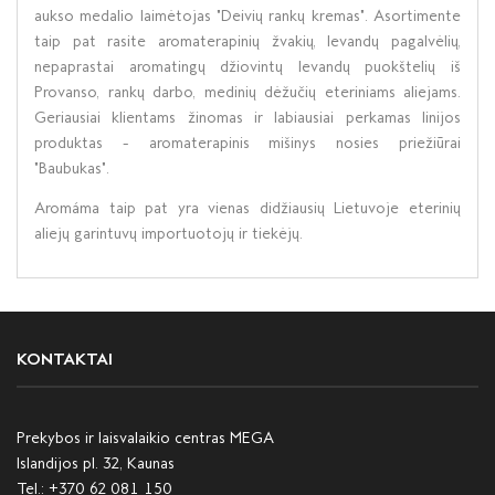
aukso medalio laimėtojas "Deivių rankų kremas". Asortimente
taip pat rasite aromaterapinių žvakių, levandų pagalvėlių,
nepaprastai aromatingų džiovintų levandų puokštelių iš
Provanso, rankų darbo, medinių dėžučių eteriniams aliejams.
Geriausiai klientams žinomas ir labiausiai perkamas linijos
produktas - aromaterapinis mišinys nosies priežiūrai
"Baubukas".
Aromáma taip pat yra vienas didžiausių Lietuvoje eterinių
aliejų garintuvų importuotojų ir tiekėjų.
KONTAKTAI
Prekybos ir laisvalaikio centras MEGA
Islandijos pl. 32, Kaunas
Tel.:
+370 62 081 150