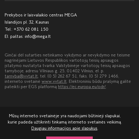
Prekybos ir laisvalaikio centras MEGA
Islandijos pl. 32, Kaunas
Tel.:
+370 62 081 150
El. paštas:
info@mega.lt
Ginčai dėl sutarties netinkamo vykdymo ar nevykdymo ne teisme
nagrinėjami Lietuvos Respublikos vartotojų teisių apsaugos
įstatymo nustatyta tvarka Valstybinėje vartotojų teisių apsaugos
tarnyboje, adresu Vilniaus g. 25, 01402 Vilnius, el. p.
tarnyba@vvtat.lt
, tel. (0 5) 262 67 51, faks. (0 5) 279 1466,
interneto svetainė
www.vvtat.lt
. Elektroniniu būdu prašymą galite
pateikti per EGS platformą
https://ec.europa.eu/odr/
.
Mūsų interneto svetainėje yra naudojami būtinieji slapukai,
kurie padeda užtikrinti tinkamą interneto svetainės veikimą.
Daugiau informacijos apie slapukus
.
Apie MEGĄ
Nuoma
Reklama
Kontaktai
Atsiliepimai ir pasiūlymai