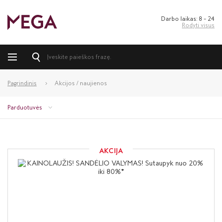
Darbo laikas: 8 – 24
Rodyti visus
Pagrindinis
Akcijos / naujienos
Parduotuvės
AKCIJA