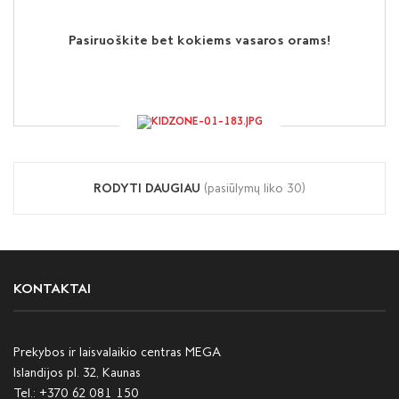
Pasiruoškite bet kokiems vasaros orams!
RODYTI DAUGIAU
(pasiūlymų liko
30
)
KONTAKTAI
Prekybos ir laisvalaikio centras MEGA
Islandijos pl. 32, Kaunas
Tel.:
+370 62 081 150