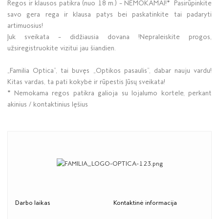
Regos ir klausos patikra (nuo 18 m.) – NEMOKAMAI!* Pasirūpinkite
savo gera rega ir klausa patys bei paskatinkite tai padaryti
artimuosius!
Juk sveikata – didžiausia dovana !Nepraleiskite progos,
užsiregistruokite vizitui jau šiandien.
„Familia Optica“, tai buvęs „Optikos pasaulis“, dabar nauju vardu!
Kitas vardas, ta pati kokybė ir rūpestis Jūsų sveikata!
* Nemokama regos patikra galioja su lojalumo kortele, perkant
akinius / kontaktinius lęšius
Darbo laikas
Kontaktinė informacija