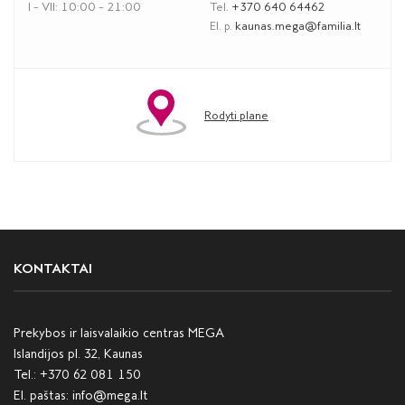
I – VII: 10:00 – 21:00
Tel.
+370 640 64462
El. p.
kaunas.mega@familia.lt
Rodyti plane
KONTAKTAI
Prekybos ir laisvalaikio centras MEGA
Islandijos pl. 32, Kaunas
Tel.:
+370 62 081 150
El. paštas:
info@mega.lt