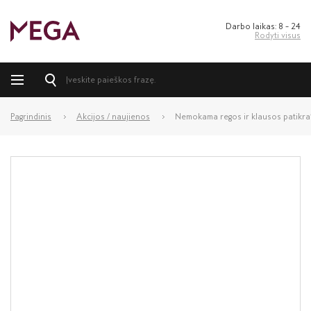
Darbo laikas: 8 – 24
Rodyti visus
Pagrindinis
Akcijos / naujienos
Nemokama regos ir klausos patikra